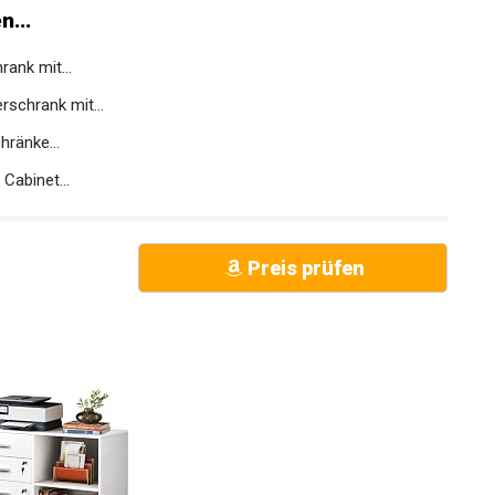
...
ank mit...
rschrank mit...
hränke...
Cabinet...
Preis prüfen