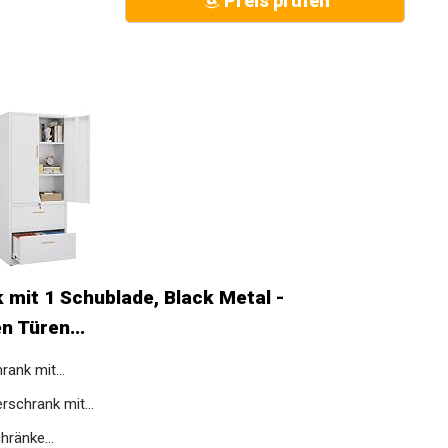
Preis prüfen
mit 1 Schublade, Black Metal -
 Türen...
ank mit...
rschrank mit...
hränke...