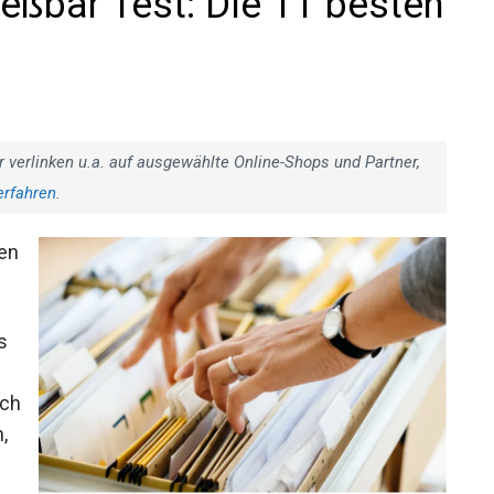
eßbar Test: Die 11 besten
r verlinken u.a. auf ausgewählte Online-Shops und Partner,
erfahren
.
gen
s
uch
,