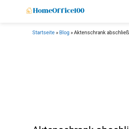
Zum
Inhalt
springen
Startseite
»
Blog
»
Aktenschrank abschließb