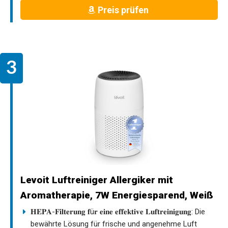
Preis prüfen
Levoit Luftreiniger Allergiker mit
Aromatherapie, 7W Energiesparend, Weiß
𝐇𝐄𝐏𝐀-𝐅𝐢𝐥𝐭𝐞𝐫𝐮𝐧𝐠 𝐟ü𝐫 𝐞𝐢𝐧𝐞 𝐞𝐟𝐟𝐞𝐤𝐭𝐢𝐯𝐞 𝐋𝐮𝐟𝐭𝐫𝐞𝐢𝐧𝐢𝐠𝐮𝐧𝐠: Die
bewährte Lösung für frische und angenehme Luft