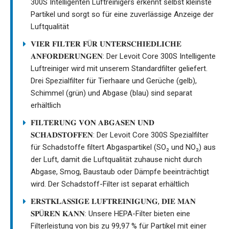
300S Intelligenten Luftreinigers erkennt selbst kleinste
Partikel und sorgt so für eine zuverlässige Anzeige der
Luftqualität
𝐕𝐈𝐄𝐑 𝐅𝐈𝐋𝐓𝐄𝐑 𝐅Ü𝐑 𝐔𝐍𝐓𝐄𝐑𝐒𝐂𝐇𝐈𝐄𝐃𝐋𝐈𝐂𝐇𝐄
𝐀𝐍𝐅𝐎𝐑𝐃𝐄𝐑𝐔𝐍𝐆𝐄𝐍: Der Levoit Core 300S Intelligente
Luftreiniger wird mit unserem Standardfilter geliefert.
Drei Spezialfilter für Tierhaare und Gerüche (gelb),
Schimmel (grün) und Abgase (blau) sind separat
erhältlich
𝐅𝐈𝐋𝐓𝐄𝐑𝐔𝐍𝐆 𝐕𝐎𝐍 𝐀𝐁𝐆𝐀𝐒𝐄𝐍 𝐔𝐍𝐃
𝐒𝐂𝐇𝐀𝐃𝐒𝐓𝐎𝐅𝐅𝐄𝐍: Der Levoit Core 300S Spezialfilter
für Schadstoffe filtert Abgaspartikel (SO₂ und NO₂) aus
der Luft, damit die Luftqualität zuhause nicht durch
Abgase, Smog, Baustaub oder Dämpfe beeinträchtigt
wird. Der Schadstoff-Filter ist separat erhältlich
𝐄𝐑𝐒𝐓𝐊𝐋𝐀𝐒𝐒𝐈𝐆𝐄 𝐋𝐔𝐅𝐓𝐑𝐄𝐈𝐍𝐈𝐆𝐔𝐍𝐆, 𝐃𝐈𝐄 𝐌𝐀𝐍
𝐒𝐏Ü𝐑𝐄𝐍 𝐊𝐀𝐍𝐍: Unsere HEPA-Filter bieten eine
Filterleistung von bis zu 99,97 % für Partikel mit einer