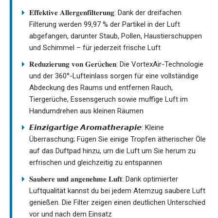
𝐄𝐟𝐟𝐞𝐤𝐭𝐢𝐯𝐞 𝐀𝐥𝐥𝐞𝐫𝐠𝐞𝐧𝐟𝐢𝐥𝐭𝐞𝐫𝐮𝐧𝐠: Dank der dreifachen
Filterung werden 99,97 % der Partikel in der Luft
abgefangen, darunter Staub, Pollen, Haustierschuppen
und Schimmel – für jederzeit frische Luft
𝐑𝐞𝐝𝐮𝐳𝐢𝐞𝐫𝐮𝐧𝐠 𝐯𝐨𝐧 𝐆𝐞𝐫ü𝐜𝐡𝐞𝐧: Die VortexAir-Technologie
und der 360°-Lufteinlass sorgen für eine vollständige
Abdeckung des Raums und entfernen Rauch,
Tiergerüche, Essensgeruch sowie muffige Luft im
Handumdrehen aus kleinen Räumen
𝙀𝙞𝙣𝙯𝙞𝙜𝙖𝙧𝙩𝙞𝙜𝙚 𝘼𝙧𝙤𝙢𝙖𝙩𝙝𝙚𝙧𝙖𝙥𝙞𝙚: Kleine
Überraschung; Fügen Sie einige Tropfen ätherischer Öle
auf das Duftpad hinzu, um die Luft um Sie herum zu
erfrischen und gleichzeitig zu entspannen
𝐒𝐚𝐮𝐛𝐞𝐫𝐞 𝐮𝐧𝐝 𝐚𝐧𝐠𝐞𝐧𝐞𝐡𝐦𝐞 𝐋𝐮𝐟𝐭: Dank optimierter
Luftqualität kannst du bei jedem Atemzug saubere Luft
genießen. Die Filter zeigen einen deutlichen Unterschied
vor und nach dem Einsatz