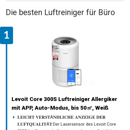
Die besten Luftreiniger für Büro
Levoit Core 300S Luftreiniger Allergiker
mit APP, Auto-Modus, bis 50㎡, Weiß
𝐋𝐄𝐈𝐂𝐇𝐓 𝐕𝐄𝐑𝐒𝐓Ä𝐍𝐃𝐋𝐈𝐂𝐇𝐄 𝐀𝐍𝐙𝐄𝐈𝐆𝐄 𝐃𝐄𝐑
𝐋𝐔𝐅𝐓𝐐𝐔𝐀𝐋𝐈𝐓Ä𝐓:Der Lasersensor des Levoit Core