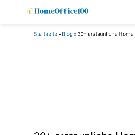
Zum
Inhalt
springen
Startseite
»
Blog
»
30+ erstaunliche Home O