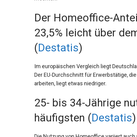
Der Homeoffice-Anteil
23,5% leicht über de
(
Destatis
)
Im europäischen Vergleich liegt Deutschl
Der EU-Durchschnitt für Erwerbstätige, d
arbeiten, liegt etwas niedriger.
25- bis 34-Jährige n
häufigsten (
Destatis
)
Die Nutzung von Homeoffice variiert auch