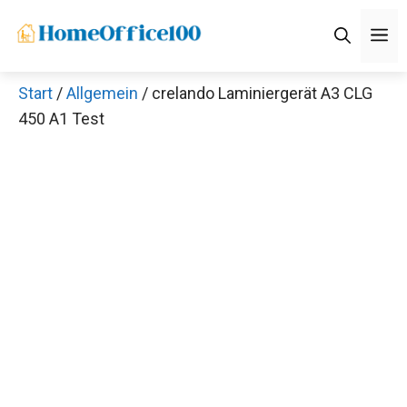
Zum
M
Inhalt
springen
Start
/
Allgemein
/ crelando Laminiergerät A3 CLG
450 A1 Test