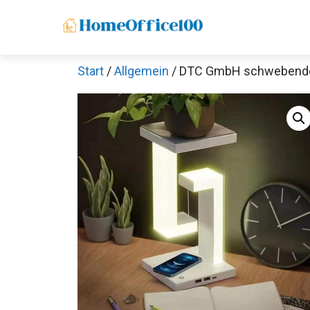
Zum
Inhalt
springen
Start
/
Allgemein
/ DTC GmbH schwebende