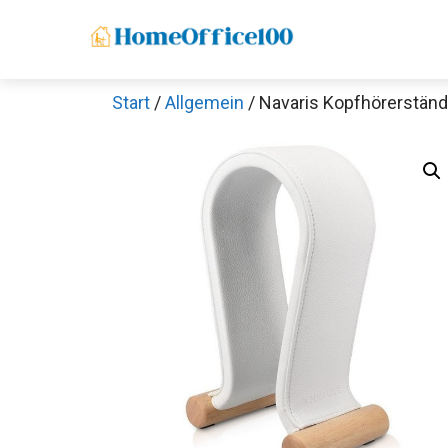
Zum
Inhalt
springen
Start
/
Allgemein
/ Navaris Kopfhörerstän