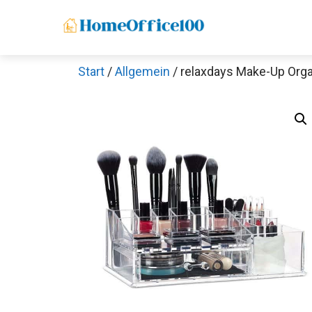
Zum
Inhalt
springen
Start
/
Allgemein
/ relaxdays Make-Up Orga