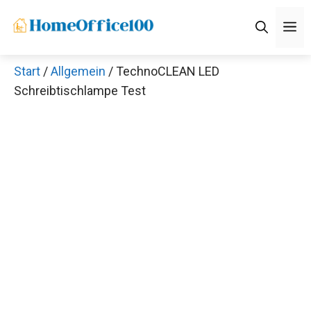
Zum
M
Inhalt
springen
Start
/
Allgemein
/ TechnoCLEAN LED
Schreibtischlampe Test