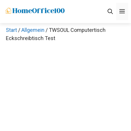
Zum
M
Inhalt
springen
Start
/
Allgemein
/ TWSOUL Computertisch
Eckschreibtisch Test