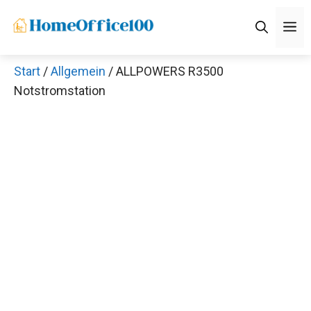
Zum
M
Inhalt
springen
Start
/
Allgemein
/ ALLPOWERS R3500
Notstromstation