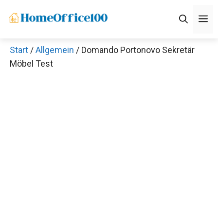
Zum
M
Inhalt
springen
Start
/
Allgemein
/ Domando Portonovo Sekretär
Möbel Test