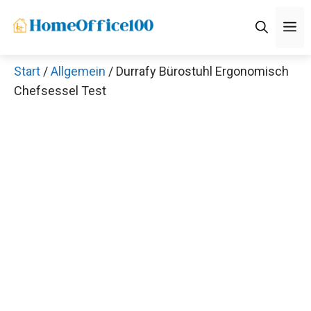
Zum
M
Inhalt
springen
Start
/
Allgemein
/ Durrafy Bürostuhl Ergonomisch
Chefsessel Test