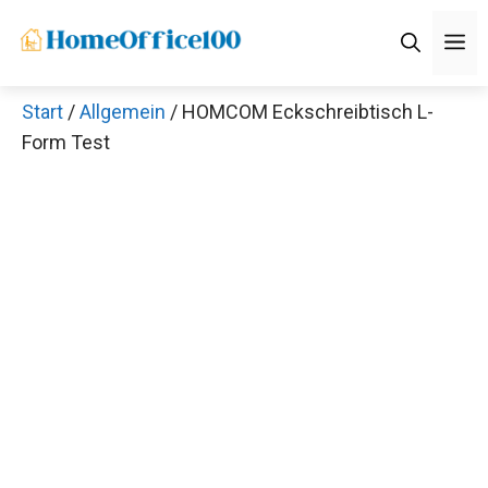
Zum
M
Inhalt
springen
Start
/
Allgemein
/ HOMCOM Eckschreibtisch L-
Form Test