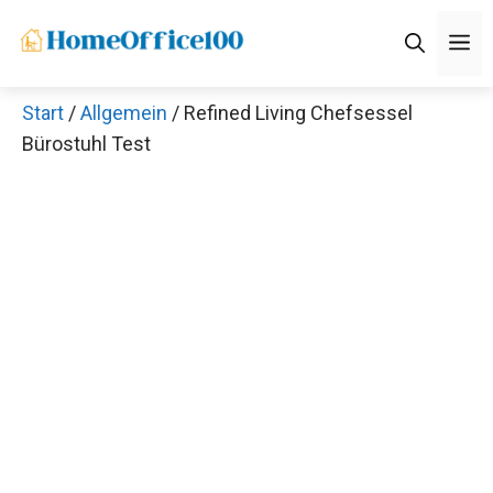
Zum
M
Inhalt
springen
Start
/
Allgemein
/ Refined Living Chefsessel
Bürostuhl Test