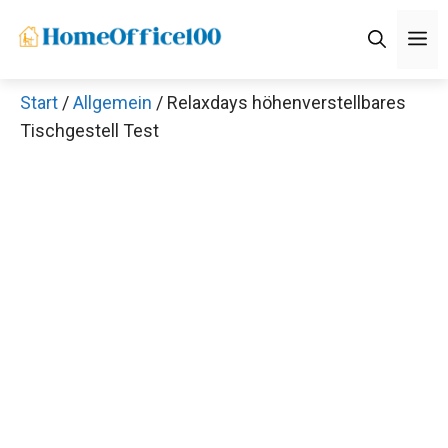
Zum
M
Inhalt
springen
Start
/
Allgemein
/ Relaxdays höhenverstellbares
Tischgestell Test