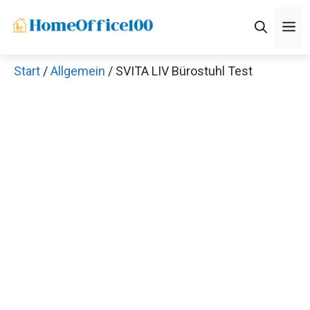
Zum
M
Inhalt
springen
Start
/
Allgemein
/ SVITA LIV Bürostuhl Test