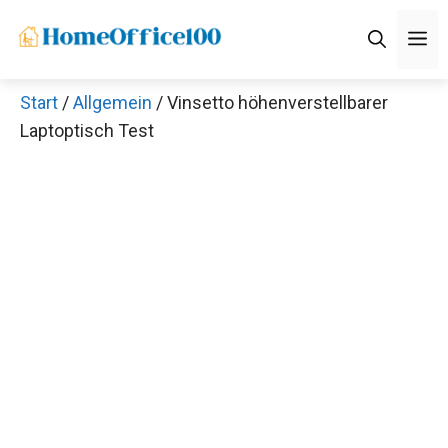
Zum
M
Inhalt
springen
Start
/
Allgemein
/ Vinsetto höhenverstellbarer
Laptoptisch Test