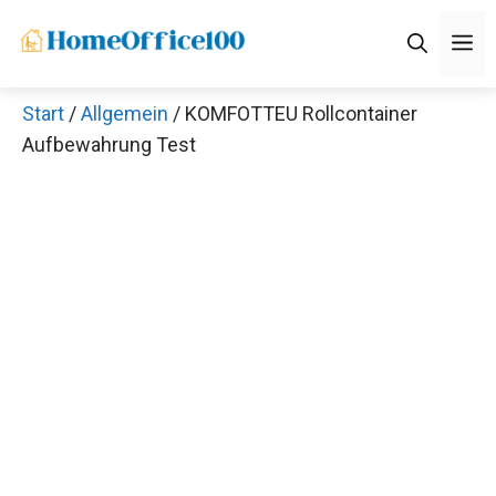
Zum
M
Inhalt
springen
Start
/
Allgemein
/ KOMFOTTEU Rollcontainer
Aufbewahrung Test